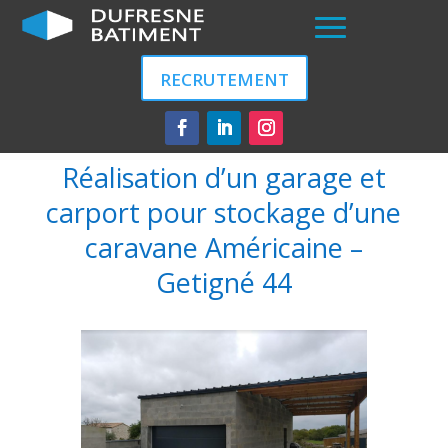
RECRUTEMENT
Réalisation d’un garage et
carport pour stockage d’une
caravane Américaine –
Getigné 44