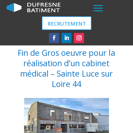
RECRUTEMENT
Fin de Gros oeuvre pour la
réalisation d’un cabinet
médical – Sainte Luce sur
Loire 44