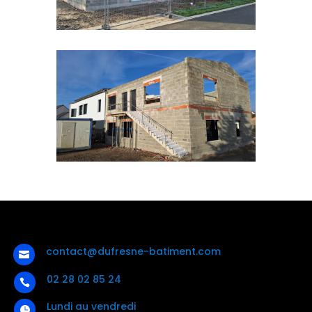
contact@dufresne-batiment.com

02 28 02 85 24

Lundi au vendredi
